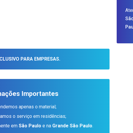
Ate
São
Pau
CLUSIVO PARA EMPRESAS.
mações Importantes
endemos apenas o material;
tamos o serviço em residências;
amente em
São Paulo
e na
Grande São Paulo
.