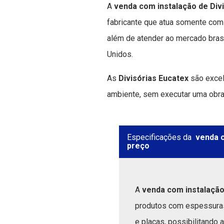
A
venda com instalação de Div
fabricante que atua somente com 
além de atender ao mercado bras
Unidos.
As
Divisórias Eucatex
são excele
ambiente, sem executar uma obra 
Especificações da
venda c
preço
A
venda com instalação
produtos com espessuras
e placas, possibilitando