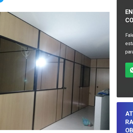
EN
C
Fal
est
par
AT
RA
OB