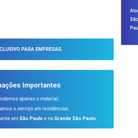
Ate
São
Pau
CLUSIVO PARA EMPRESAS.
mações Importantes
endemos apenas o material;
tamos o serviço em residências;
amente em
São Paulo
e na
Grande São Paulo
.