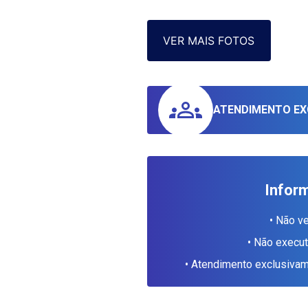
VER MAIS FOTOS
ATENDIMENTO EX
Infor
• Não v
• Não execu
• Atendimento exclusiv