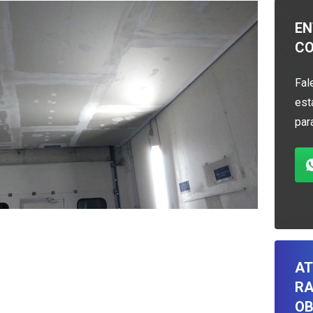
EN
C
Fal
est
par
AT
RA
OB