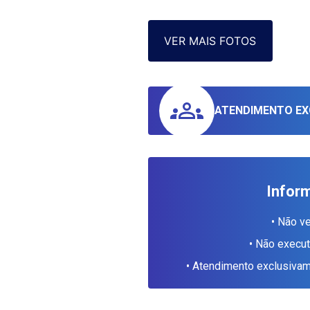
VER MAIS FOTOS
ATENDIMENTO EX
Infor
• Não v
• Não execu
• Atendimento exclusiv