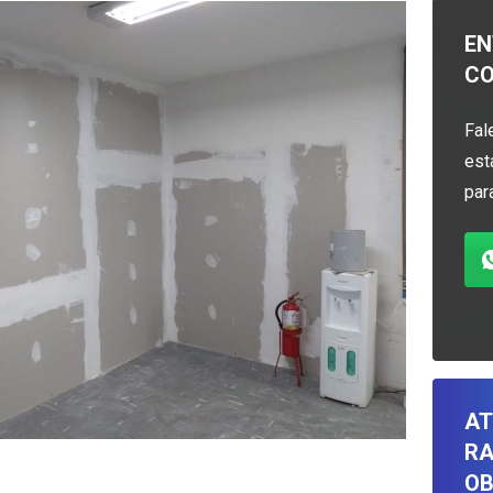
EN
C
Fal
est
par
AT
RA
OB