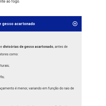
nte ao fogo.
de gesso acartonado
de
divisórias de gesso acartonado
, antes de
fatores como:
turais;
is;
açamento é menor, variando em função do raio de