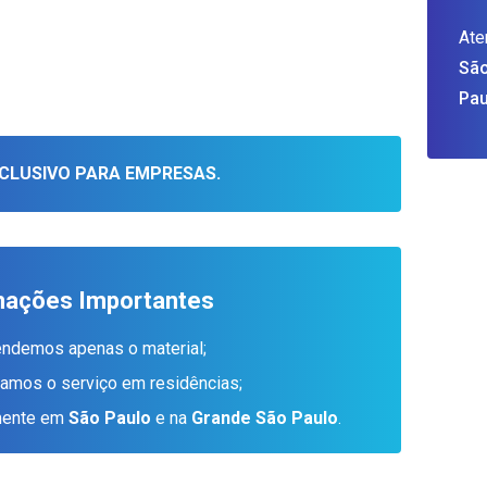
Ate
São
Pau
CLUSIVO PARA EMPRESAS.
mações Importantes
endemos apenas o material;
tamos o serviço em residências;
amente em
São Paulo
e na
Grande São Paulo
.