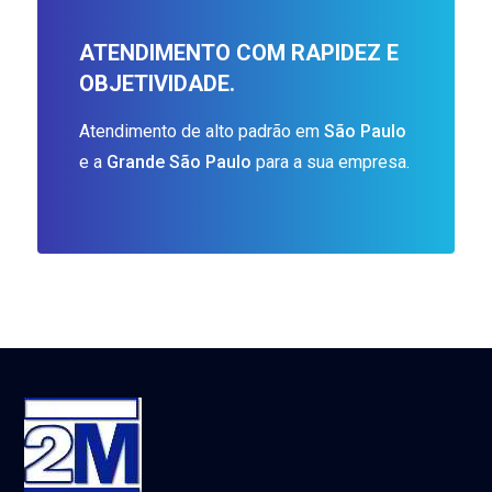
ATENDIMENTO COM RAPIDEZ E
OBJETIVIDADE.
Atendimento de alto padrão em
São Paulo
e a
Grande São Paulo
para a sua empresa.