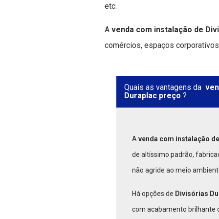
etc.
A
venda com instalação de Div
comércios, espaços corporativos, e
Quais as vantagens da
ven
Duraplac preço
?
A
venda com instalação de
de altíssimo padrão, fabric
não agride ao meio ambient
Há opções de
Divisórias D
com acabamento brilhante o