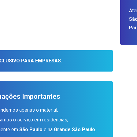
Ate
São
Pau
CLUSIVO PARA EMPRESAS.
mações Importantes
endemos apenas o material;
tamos o serviço em residências;
amente em
São Paulo
e na
Grande São Paulo
.