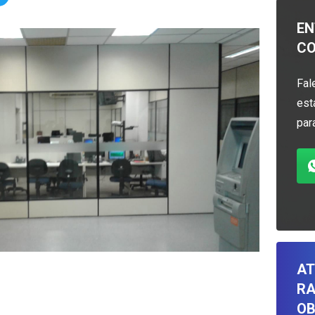
EN
C
Fal
est
par
AT
RA
OB