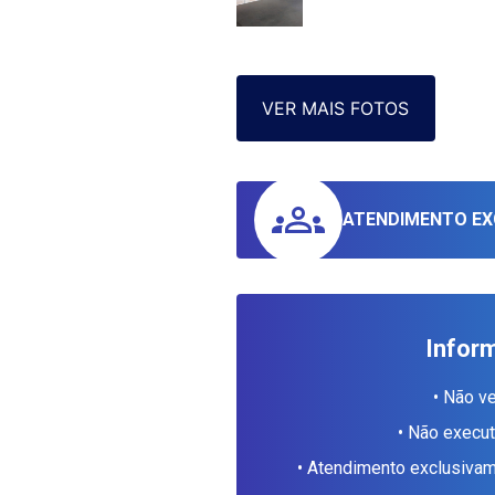
VER MAIS FOTOS
ATENDIMENTO EX
Infor
• Não v
• Não execu
• Atendimento exclusiv