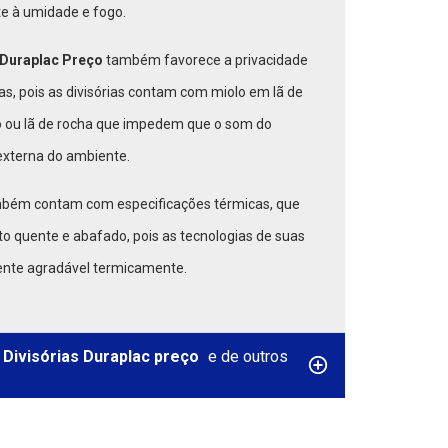
te à umidade e fogo.
s Duraplac Preço
também favorece a privacidade
das, pois as divisórias contam com miolo em lã de
do ou lã de rocha que impedem que o som do
 externa do ambiente.
bém contam com especificações térmicas, que
to quente e abafado, pois as tecnologias de suas
nte agradável termicamente.
 Divisórias Duraplac preço
e de outros