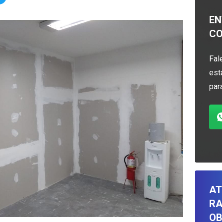
EN
C
Fal
est
par
AT
RA
OB