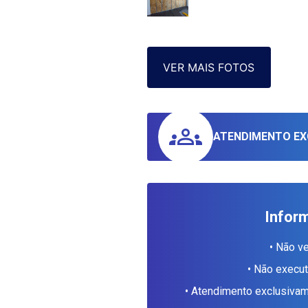
VER MAIS FOTOS
ATENDIMENTO EX
Infor
• Não v
• Não execu
• Atendimento exclusiv