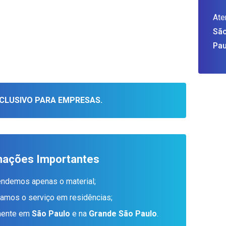
Ate
São
Pau
CLUSIVO PARA EMPRESAS.
mações Importantes
endemos apenas o material;
tamos o serviço em residências;
amente em
São Paulo
e na
Grande São Paulo
.