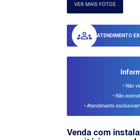
VER MAIS FOTOS
ATENDIMENTO EX
Infor
• Não v
• Não execu
• Atendimento exclusiv
Venda com instal