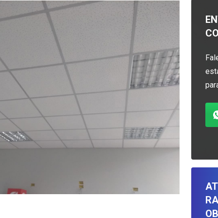
EN
C
Fal
est
par
AT
RA
OB