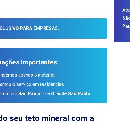
Ate
São
Pau
CLUSIVO PARA EMPRESAS.
mações Importantes
endemos apenas o material;
tamos o serviço em residências;
amente em
São Paulo
e na
Grande São Paulo
.
do seu teto mineral com a