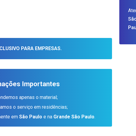
Ate
São
Pau
CLUSIVO PARA EMPRESAS.
mações Importantes
endemos apenas o material;
tamos o serviço em residências;
amente em
São Paulo
e na
Grande São Paulo
.