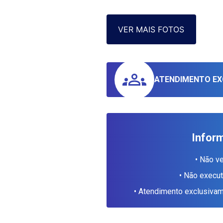
VER MAIS FOTOS
ATENDIMENTO EX
Infor
• Não v
• Não execu
• Atendimento exclusiv