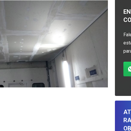
EN
C
Fal
est
par
AT
RA
OB