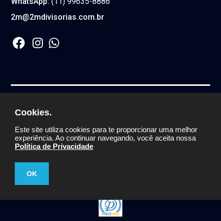
WhatsApp:
(11) 99635-8886
2m@2mdivisorias.com.br
2M COMERCIO DE DIVISORIA E FORRO LTDA.
Cookies.
CNPJ:
59.444.760/0001-30
© Todos os direitos
Este site utiliza cookies para te proporcionar uma melhor
reservados
experiência. Ao continuar navegando, você aceita nossa
Política de Privacidade
OK