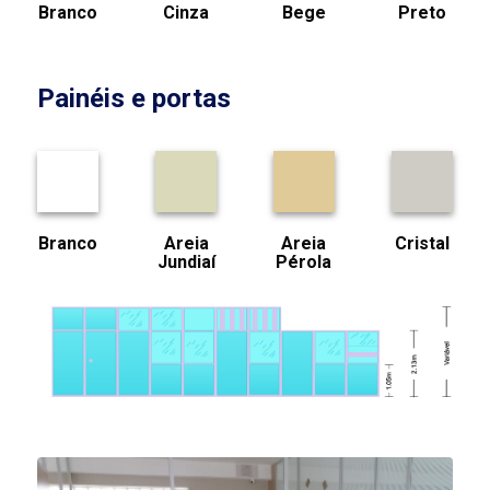
Branco
Cinza
Bege
Preto
Painéis e portas
Branco
Areia
Areia
Cristal
Jundiaí
Pérola