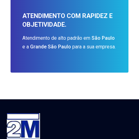
ATENDIMENTO COM RAPIDEZ E
OBJETIVIDADE.
Atendimento de alto padrão em
São Paulo
e a
Grande São Paulo
para a sua empresa.