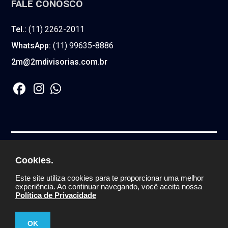
FALE CONOSCO
Tel.:
(11) 2262-2011
WhatsApp:
(11) 99635-8886
2m@2mdivisorias.com.br
2M COMERCIO DE DIVISORIA E FORRO LTDA.
Cookies.
CNPJ:
59.444.760/0001-30
© Todos os direitos
Este site utiliza cookies para te proporcionar uma melhor
reservados
experiência. Ao continuar navegando, você aceita nossa
Política de Privacidade
OK