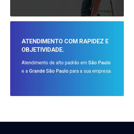
ATENDIMENTO COM RAPIDEZ E
OBJETIVIDADE.
Atendimento de alto padrão em
São Paulo
e a
Grande São Paulo
para a sua empresa.